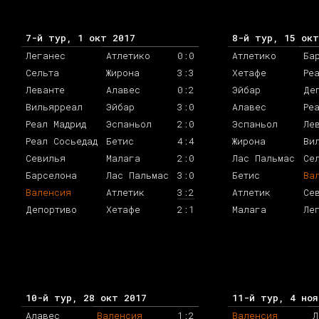
7-й тур, 1 окт 2017
8-й тур, 15 окт
Леганес
Атлетико
0:0
Атлетико
Ба
Сельта
Жирона
3:3
Хетафе
Ре
Леванте
Алавес
0:2
Эйбар
Де
Вильярреал
Эйбар
3:0
Алавес
Ре
Реал Мадрид
Эспаньол
2:0
Эспаньол
Ле
Реал Сосьедад
Бетис
4:4
Жирона
Ви
Севилья
Малага
2:0
Лас Пальмас
Се
Барселона
Лас Пальмас
3:0
Бетис
Ва
Валенсия
Атлетик
3:2
Атлетик
Се
Депортиво
Хетафе
2:1
Малага
Ле
10-й тур, 28 окт 2017
11-й тур, 4 ноя
Алавес
Валенсия
1:2
Валенсия
Л