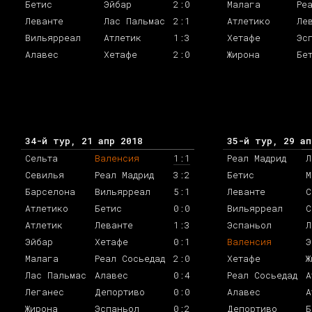
Бетис
Эйбар
2:0
Малага
Ре
Леванте
Лас Пальмас
2:1
Атлетико
Ле
Вильярреал
Атлетик
1:3
Хетафе
Эс
Алавес
Хетафе
2:0
Жирона
Бе
34-й тур, 21 апр 2018
35-й тур, 29 ап
Сельта
Валенсия
1:1
Реал Мадрид
Л
Севилья
Реал Мадрид
3:2
Бетис
М
Барселона
Вильярреал
5:1
Леванте
С
Атлетико
Бетис
0:0
Вильярреал
С
Атлетик
Леванте
1:3
Эспаньол
Л
Эйбар
Хетафе
0:1
Валенсия
Э
Малага
Реал Сосьедад
2:0
Хетафе
Ж
Лас Пальмас
Алавес
0:4
Реал Сосьедад
А
Леганес
Депортиво
0:0
Алавес
А
Жирона
Эспаньол
0:2
Депортиво
Б