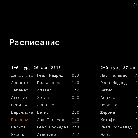
20
Расписание
1-й тур, 20 авг 2017
2-й тур, 27 авг
Депортиво
Реал Мадрид
0:3
Лас Пальмас
А
Леванте
Вильярреал
1:0
Реал Мадрид
В
Леганес
Алавес
1:0
Бетис
С
Атлетик
Хетафе
0:0
Алавес
Б
Севилья
Эспаньол
1:1
Леванте
Д
Барселона
Бетис
2:0
Жирона
М
Валенсия
Лас Пальмас
1:0
Хетафе
С
Сельта
Реал Сосьедад
2:3
Реал Сосьедад
В
Жирона
Атлетико
2:2
Эйбар
А