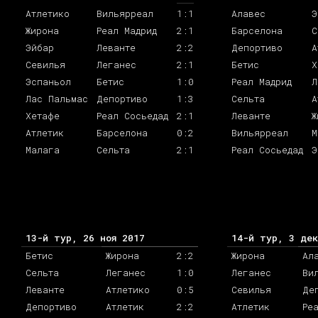
Атлетико
Вильярреал
1:1
Алавес
Э
Жирона
Реал Мадрид
2:1
Барселона
С
Эйбар
Леванте
2:2
Депортиво
А
Севилья
Леганес
2:1
Бетис
Х
Эспаньол
Бетис
1:0
Реал Мадрид
Л
Лас Пальмас
Депортиво
1:3
Сельта
А
Хетафе
Реал Сосьедад
2:1
Леванте
Ж
Атлетик
Барселона
0:2
Вильярреал
М
Малага
Сельта
2:1
Реал Сосьедад
Э
13-й тур, 26 ноя 2017
14-й тур, 3 дек
Бетис
Жирона
2:2
Жирона
Ал
Сельта
Леганес
1:0
Леганес
Ви
Леванте
Атлетико
0:5
Севилья
Де
Депортиво
Атлетик
2:2
Атлетик
Ре