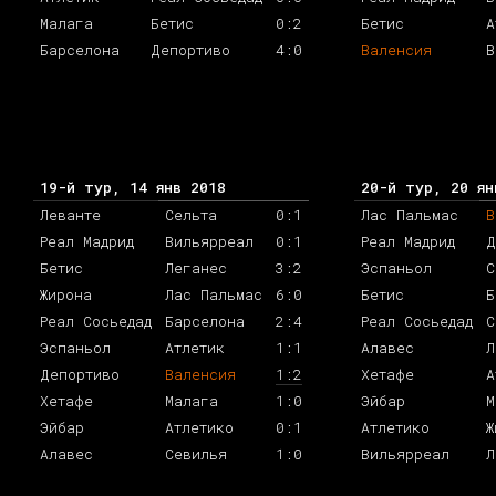
Малага
Бетис
0:2
Бетис
А
Барселона
Депортиво
4:0
Валенсия
В
19-й тур, 14 янв 2018
20-й тур, 20 ян
Леванте
Сельта
0:1
Лас Пальмас
В
Реал Мадрид
Вильярреал
0:1
Реал Мадрид
Д
Бетис
Леганес
3:2
Эспаньол
С
Жирона
Лас Пальмас
6:0
Бетис
Б
Реал Сосьедад
Барселона
2:4
Реал Сосьедад
С
Эспаньол
Атлетик
1:1
Алавес
Л
Депортиво
Валенсия
1:2
Хетафе
А
Хетафе
Малага
1:0
Эйбар
М
Эйбар
Атлетико
0:1
Атлетико
Ж
Алавес
Севилья
1:0
Вильярреал
Л