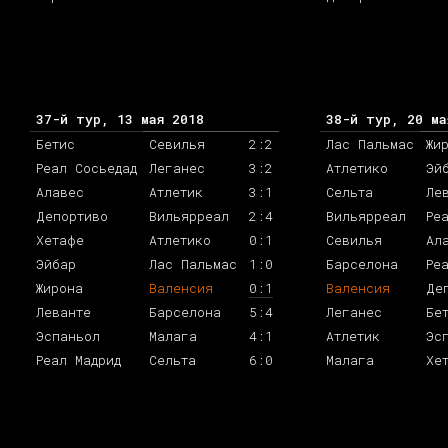
37-й тур, 13 мая 2018
38-й тур, 20 ма
Бетис
Севилья
2:2
Лас Пальмас
Жи
Реал Сосьедад
Леганес
3:2
Атлетико
Эй
Алавес
Атлетик
3:1
Сельта
Ле
Депортиво
Вильярреал
2:4
Вильярреал
Ре
Хетафе
Атлетико
0:1
Севилья
Ал
Эйбар
Лас Пальмас
1:0
Барселона
Ре
Жирона
Валенсия
0:1
Валенсия
Де
Леванте
Барселона
5:4
Леганес
Бе
Эспаньол
Малага
4:1
Атлетик
Эс
Реал Мадрид
Сельта
6:0
Малага
Хе