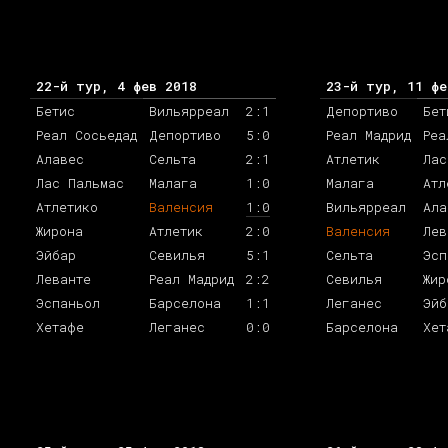
22-й тур, 4 фев 2018
23-й тур, 11 фе
Бетис
Вильярреал
2:1
Депортиво
Бет
Реал Сосьедад
Депортиво
5:0
Реал Мадрид
Реа
Алавес
Сельта
2:1
Атлетик
Лас
Лас Пальмас
Малага
1:0
Малага
Атл
Атлетико
Валенсия
1:0
Вильярреал
Ала
Жирона
Атлетик
2:0
Валенсия
Лев
Эйбар
Севилья
5:1
Сельта
Эсп
Леванте
Реал Мадрид
2:2
Севилья
Жир
Эспаньол
Барселона
1:1
Леганес
Эйб
Хетафе
Леганес
0:0
Барселона
Хет