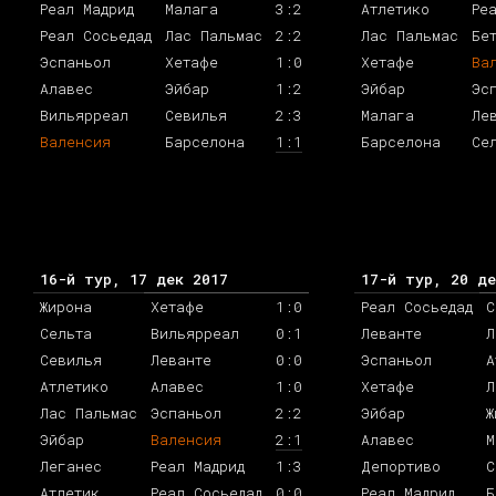
Реал Мадрид
Малага
3:2
Атлетико
Ре
Реал Сосьедад
Лас Пальмас
2:2
Лас Пальмас
Бе
Эспаньол
Хетафе
1:0
Хетафе
Ва
Алавес
Эйбар
1:2
Эйбар
Эс
Вильярреал
Севилья
2:3
Малага
Ле
Валенсия
Барселона
1:1
Барселона
Се
16-й тур, 17 дек 2017
17-й тур, 20 де
Жирона
Хетафе
1:0
Реал Сосьедад
С
Сельта
Вильярреал
0:1
Леванте
Л
Севилья
Леванте
0:0
Эспаньол
А
Атлетико
Алавес
1:0
Хетафе
Л
Лас Пальмас
Эспаньол
2:2
Эйбар
Ж
Эйбар
Валенсия
2:1
Алавес
М
Леганес
Реал Мадрид
1:3
Депортиво
С
Атлетик
Реал Сосьедад
0:0
Реал Мадрид
Б