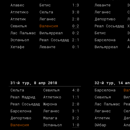
Алавес
Бетис
1:3
Леванте
Э
Атлетико
Сельта
3:0
Леганес
С
Атлетик
Леганес
2:0
Депортиво
Л
Севилья
Валенсия
0:2
Реал Сосьедад
Х
Лас Пальмас
Вильярреал
0:2
Бетис
Э
Эспаньол
Реал Сосьедад
2:1
Барселона
А
Хетафе
Леванте
0:1
Вильярреал
А
31-й тур, 8 апр 2018
32-й тур, 14 ап
Сельта
Севилья
4:0
Барселона
Ва
Реал Мадрид
Атлетико
1:1
Севилья
Ви
Реал Сосьедад
Жирона
2:0
Лас Пальмас
Ре
Барселона
Леганес
3:1
Леганес
Се
Депортиво
Малага
3:2
Атлетик
Де
Валенсия
Эспаньол
1:0
Эйбар
Ал