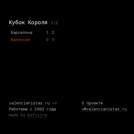
Кубок Короля
1/2
Барселона
1
2
Валенсия
0
0
valencianistas.ru
v4
О проекте
Работаем с 2005 года
v@valencianistas.ru
made by
kefiijrw