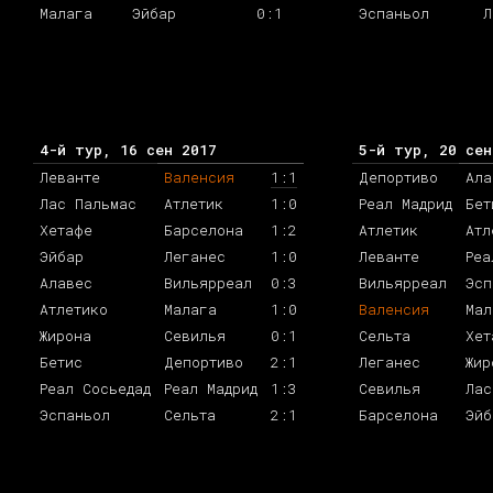
Малага
Эйбар
0:1
Эспаньол
Л
4-й тур, 16 сен 2017
5-й тур, 20 сен
Леванте
Валенсия
1:1
Депортиво
Ала
Лас Пальмас
Атлетик
1:0
Реал Мадрид
Бет
Хетафе
Барселона
1:2
Атлетик
Атл
Эйбар
Леганес
1:0
Леванте
Реа
Алавес
Вильярреал
0:3
Вильярреал
Эсп
Атлетико
Малага
1:0
Валенсия
Мал
Жирона
Севилья
0:1
Сельта
Хет
Бетис
Депортиво
2:1
Леганес
Жир
Реал Сосьедад
Реал Мадрид
1:3
Севилья
Лас
Эспаньол
Сельта
2:1
Барселона
Эйб