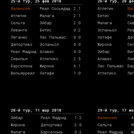
25-й тур, 25 фев 2018
26-й тур, 28 фе
Валенсия
Реал Сосьедад
2:1
Атлетик
Ва
Атлетик
Малага
2:1
Бетис
Ре
Сельта
Эйбар
2:0
Малага
Се
Леванте
Бетис
0:2
Эспаньол
Ре
Леганес
Лас Пальмас
0:0
Хетафе
Де
Депортиво
Эспаньол
0:0
Жирона
Се
Реал Мадрид
Алавес
4:0
Эйбар
Ви
Севилья
Атлетико
2:5
Алавес
Ле
Барселона
Жирона
6:1
Лас Пальмас
Ба
Вильярреал
Хетафе
1:0
Атлетико
Ле
28-й тур, 11 мар 2018
29-й тур, 17 ма
Эйбар
Реал Мадрид
1:2
Валенсия
А
Жирона
Депортиво
2:0
Сельта
М
Малага
Барселона
0:2
Реал Мадрид
Ж