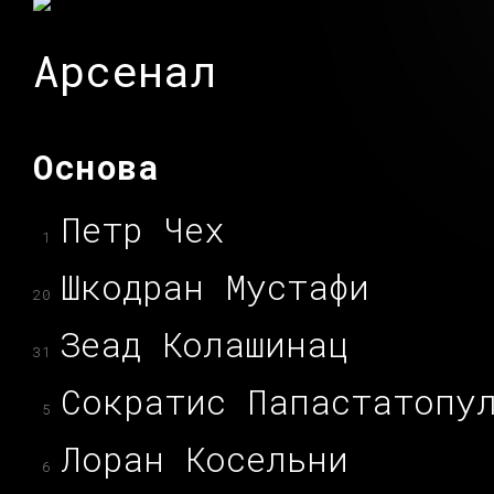
Арсенал
Основа
Петр Чех
1
Шкодран Мустафи
20
Зеад Колашинац
31
Сократис Папастатопу
5
Лоран Косельни
6