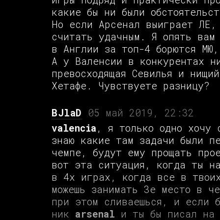
какие бы ни были обстоятельс
Но если Арсенал выиграет ЛЕ,
считать удачным. Я опять вам
в Англии за топ-4 борются МЮ,
А у Валенсии в конкурентах н
превосходящая Севилья и нищи
Хетафе. Чувствуете разницу?
BJlaD
05 май 2019, 22:32
valencia
, я только одно хочу 
знаю какие там задачи были п
чемпе, будут ему прощать про
вот эта ситуация, когда ты н
в 4х играх, когда все в твои
можешь занимать 3е место в че
при этом сливаешься, и если 
ник
arsenal
и ты бы писал на 