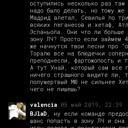
оступились несколько раз там
надо было делать, но тому же 
Мадрид влетал, Севилья по тр
всяких леганесов и хетаф, Ат
Эспаньола. Они что ли больше 
зону ЛЧ? Просто если займем 4
же начнутся твои песни про "о
Торалю все на блюдечки сопер
преподнесли, фартожопость и 
А тут Унай, который сам все 
ничего страшного видите ли, 
полумертвый МЮ не сильнее Хе
чего не пишешь?
valencia
05 май 2019, 22:39
BJlaD
, ну если команде предо
шанс попасть в зону ЛЧ и она
игры подряд и практически пр