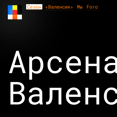
Сезон
«Валенсия»
Мы
Foro
Арсен
Вален