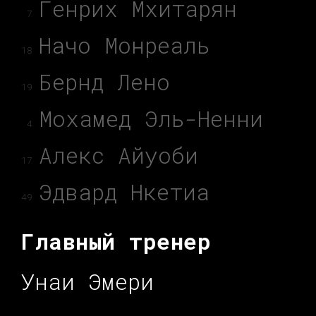
Генрих Мхитарян
7
Начо Монреаль
18
Бернд Лено
19
Мохамед Эль-Ненни
4
Алекс Айуоби
17
Эдвард Нкетиа
49
Главный тренер
Унаи Эмери