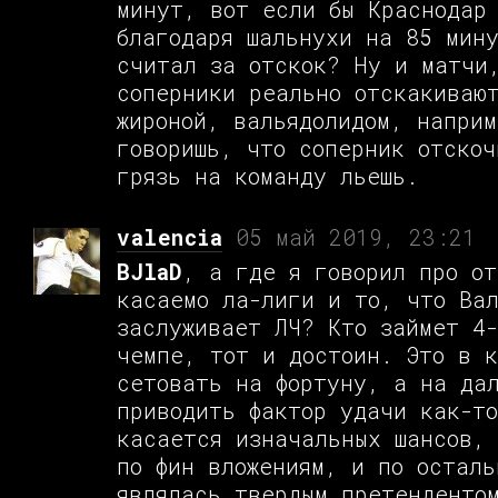
минут, вот если бы Краснодар
благодаря шальнухи на 85 мин
считал за отскок? Ну и матчи
соперники реально отскакиваю
жироной, вальядолидом, напри
говоришь, что соперник отскоч
грязь на команду льешь.
valencia
05 май 2019, 23:21
BJlaD
, а где я говорил про от
касаемо ла-лиги и то, что Ва
заслуживает ЛЧ? Кто займет 4-
чемпе, тот и достоин. Это в к
сетовать на фортуну, а на да
приводить фактор удачи как-то
касается изначальных шансов,
по фин вложениям, и по осталь
являлась твердым претенденто