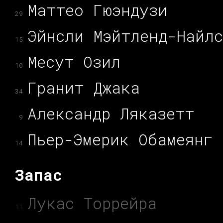
Маттео Гюэндузи
29
Эйнсли Мэйтленд-Найлс
15
Месут Озил
10
Гранит Джака
34
Александр Ляказетт
9
Пьер-Эмерик Обамеянг
14
Запас
Лукас Торрейра
11