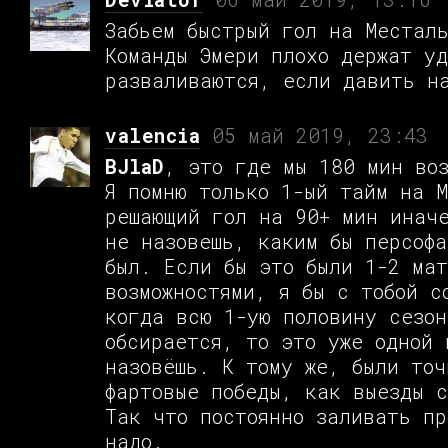
Забьем быстрый гол на Местал
Команды Эмери плохо держат у
разваливаются, если давить н
valencia
05 май 2019, 23:43
BJlaD
, это где мы 180 мин во
Я помню только 1-ый тайм на 
решающий гол на 90+ мин инач
не назовешь, каким бы персоф
был. Если бы это были 1-2 ма
возможностями, я бы с тобой с
когда всю 1-ую половину сезон
обсирается, то это уже одной 
назовёшь. К тому же, были точ
фартовые победы, как выезды 
Так что постоянно заливать п
надо.