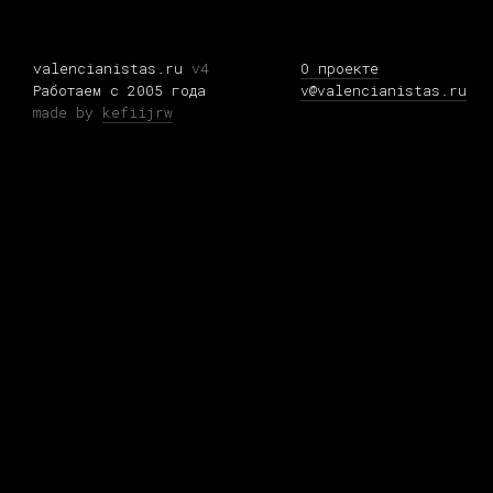
valencianistas.ru
v4
О проекте
Работаем с 2005 года
v@valencianistas.ru
made by
kefiijrw