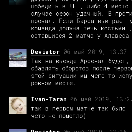
победить в ЛЕ , либо 4 место 
случае сезон удачный. В прот
провал. Если Барса выиграет 
команда должна лечь костьми 
оставшиеся 2 матча у Алавеса
Deviator
06 май 2019, 13:37
Так на выезде Арсенал будет,
сбавлять оборотов после перво
этой ситуации мы чего то исп
ровном месте.
Ivan-Taran
06 май 2019, 13:2
так в первом матче так было,
чето не помогло)
Deviator
06 май 2019, 13:16