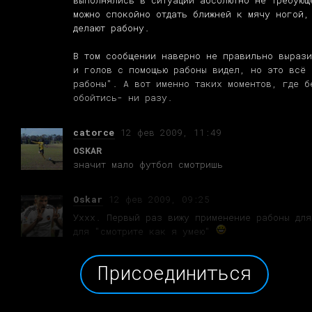
выполнялись в ситуации абсолютно не требующ
можно спокойно отдать ближней к мячу ногой,
делают рабону.
В том сообщении наверно не правильно вырази
и голов с помощью рабоны видел, но это всё 
рабоны". А вот именно таких моментов, где б
обойтись- ни разу.
catorce
12 фев 2009, 11:49
OSKAR
значит мало футбол смотришь
Oskar
12 фев 2009, 09:25
Уххх. Первый раз вижу применение рабоны для
для "смотрите как я умею"
Присоединиться