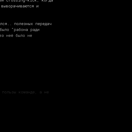
ей crossing-kick, когда
 выворачиваются и
лся.. полезных передач
было "рабона ради
ез неё было не
 пользы команде, а не