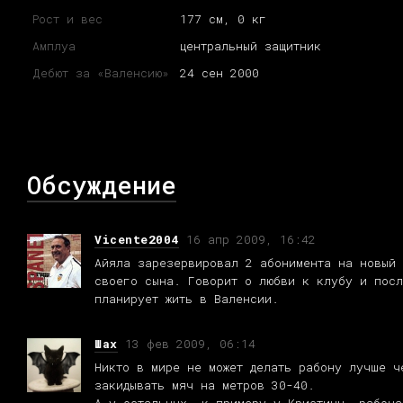
Рост и вес
177 см, 0 кг
Амплуа
центральный защитник
Дебют за «Валенсию»
24 сен 2000
Обсуждение
Vicente2004
16 апр 2009, 16:42
Айяла зарезервировал 2 абонимента на новый 
своего сына. Говорит о любви к клубу и пос
планирует жить в Валенсии.
Шах
13 фев 2009, 06:14
Никто в мире не может делать рабону лучше ч
закидывать мяч на метров 30-40.