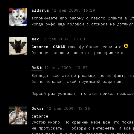
aldarus
12 фев 2009, 16:29
вспоминаете его рабону с левого фланга в ш
когда руфо еще головой с отскока не дотянул
Шах
12 фев 2009, 16:08
Catorce
,
OSKAR
тоже футболист если что
Он знает когда и где этот трюк применяют.
RoSt
12 фев 2009, 13:57
Выглядит все это потрясающе, но не факт, чт
бы не попался такой неуклюжий защитник.
Первый раз услышал, что этот прикол называе
Oskar
12 фев 2009, 12:36
catorce
Смотрю много. По крайней мере всё что показ
не пропускать, + обзоры с интернета. И все 