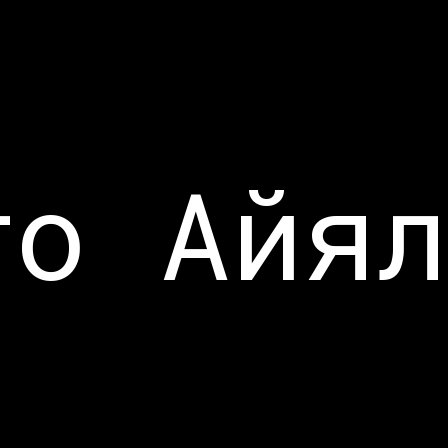
то Айял