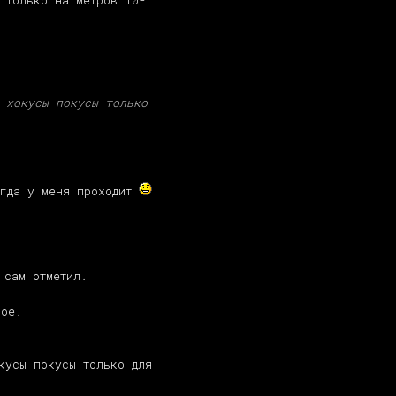
 только на метров 10-
 хокусы покусы только
огда у меня проходит
 сам отметил.
ное.
кусы покусы только для