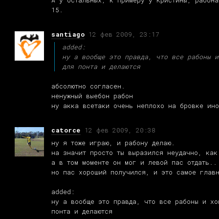
А у остальных, к примеру у Кристины, рабона
15.
santiago
12 фев 2009, 23:17
added:
ну а вообще это правда, что все рабоны и
для понта и делаются
абсолютно согласен.
ненужный выебон рабон
ну акка всетаки очень неплохо на бровке ин
catorce
12 фев 2009, 20:38
ну я тоже играю, и рабону делаю.
на значит просто ты выразился неудачно, как
а в том моменте он мог и левой пас отдать..
но пас хороший получился, и это самое глав
added:
ну а вообще это правда, что все рабоны и хо
понта и делаются