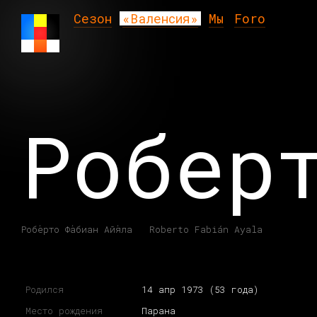
Сезон
«Валенсия»
Мы
Foro
Робер
Робе́рто Фа́биан Айя́ла Roberto Fabián Ayala
Родился
14 апр 1973 (53 года)
Место рождения
Парана