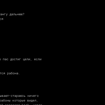
тангу дальнюю?
ся
о пас достиг цели, если
тся рабона.
ывают-стараюсь ничего
рабоны которые видел,